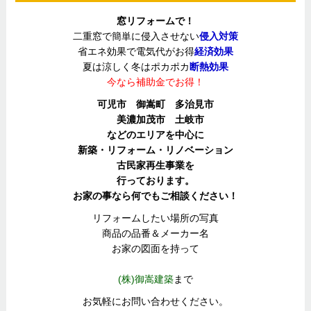
窓リフォームで！
二重窓で簡単に侵入させない
侵入対策
省エネ効果で電気代がお得
経済効果
夏は涼しく冬はポカポカ
断熱効果
今なら補助金でお得！
可児市 御嵩町 多治見市
美濃加茂市 土岐市
などのエリアを中心に
新築・リフォーム・リノベーション
古民家再生事業を
行っております。
お家の事なら何でもご相談ください！
リフォームしたい場所の写真
商品の品番＆メーカー名
お家の図面を持って
(株)御嵩建築
まで
お気軽にお問い合わせください。