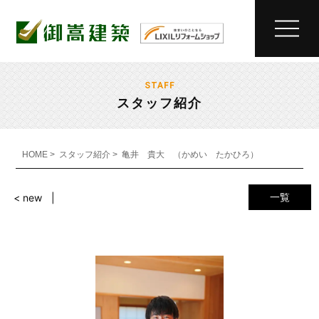
STAFF
スタッフ紹介
HOME
スタッフ紹介
亀井 貴大 （かめい たかひろ）
一覧
< new